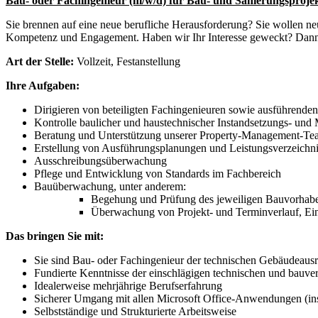
Bau- oder Fachingenieur (m/w/d) für Bau- und Sanierungsproje
Sie brennen auf eine neue berufliche Herausforderung? Sie wollen ne
Kompetenz und Engagement. Haben wir Ihr Interesse geweckt? Dann
Art der Stelle:
Vollzeit, Festanstellung
Ihre Aufgaben:
Dirigieren von beteiligten Fachingenieuren sowie ausführende
Kontrolle baulicher und haustechnischer Instandsetzungs- u
Beratung und Unterstützung unserer Property-Management-Team
Erstellung von Ausführungsplanungen und Leistungsverzeichn
Ausschreibungsüberwachung
Pflege und Entwicklung von Standards im Fachbereich
Bauüberwachung, unter anderem:
Begehung und Prüfung des jeweiligen Bauvorhabe
Überwachung von Projekt- und Terminverlauf, Einh
Das bringen Sie mit:
Sie sind Bau- oder Fachingenieur der technischen Gebäudeausr
Fundierte Kenntnisse der einschlägigen technischen und ba
Idealerweise mehrjährige Berufserfahrung
Sicherer Umgang mit allen Microsoft Office-Anwendungen (
Selbstständige und Strukturierte Arbeitsweise