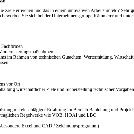
kte
ue Ziele erreichen und das in einem innovativen Arbeitsumfeld? Sehr g
 bewerben Sie sich bei der Unternehmensgruppe Kämmerer und unterst
n Fachfirmen
nd Modernisierungsmaßnahmen
s im Rahmen von technischen Gutachten, Wertermittlung, Wirtschafts
issen
ns vor Ort
altung wirtschaftlicher Ziele und Sicherstellung technischer Vorgaben
üstung mit einschlägiger Erfahrung im Bereich Bauleitung und Projekt
uvertraglichen Regelwerke wie VOB, HOAI und LBO
insbesondere Excel und CAD / Zeichnungsprogramm)