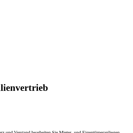
lienvertrieb
Herz und Verstand bearbeiten Sie Mieter- und Eigentümeranliegen,